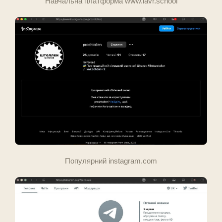
Навчальна платформа www.lavr.school
Популярний instagram.com